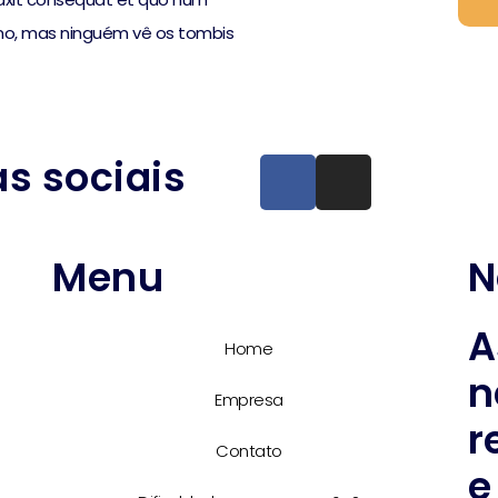
mo, mas ninguém vê os tombis
s sociais
Menu
N
A
Home
n
Empresa
r
Contato
e