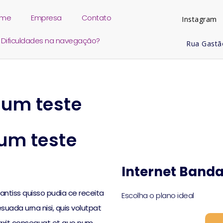
ome
Empresa
Contato
Instagram
Dificuldades na navegação?
Rua Gastão
é um teste
 um teste
Internet Banda
ssantiss quisso pudia ce receita
Escolha o plano ideal
suada urna nisi, quis volutpat
raxit consequat et quo num