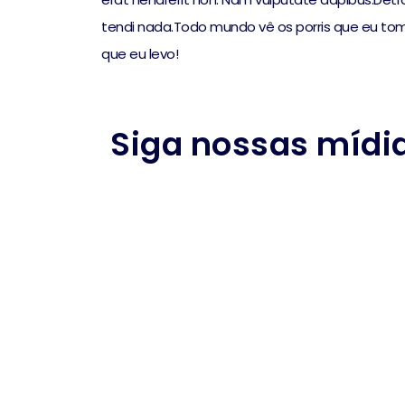
tendi nada.Todo mundo vê os porris que eu to
que eu levo!
Siga nossas mídia