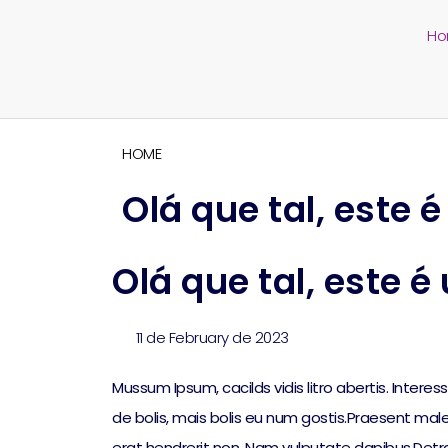
H
HOME
Olá que tal, este 
Olá que tal, este é
11 de February de 2023
Mussum Ipsum, cacilds vidis litro abertis. Intere
de bolis, mais bolis eu num gostis.Praesent male
erat hendrerit non. Nam vulputate dapibus.Det